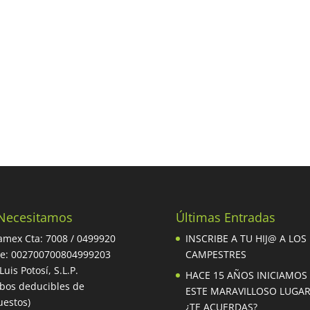
Necesitamos
Últimas Entradas
mex Cta: 7008 / 0499920
INSCRIBE A TU HIJ@ A LOS
be: 002700700804999203
CAMPESTRES
Luis Potosí, S.L.P.
HACE 15 AÑOS INICIAMOS
ibos deducibles de
ESTE MARAVILLOSO LUGA
estos)
¿TE ACUERDAS?