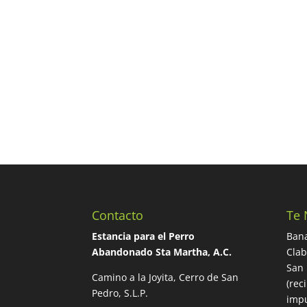
Contacto
Te 
Estancia para el Perro
Bana
Abandonado Sta Martha, A.C.
Cla
San 
Camino a la Joyita, Cerro de San
(rec
Pedro, S.L.P.
impu