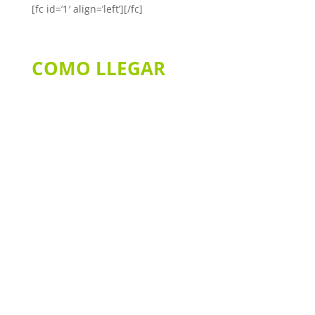
[fc id=’1′ align=’left’][/fc]
COMO LLEGAR