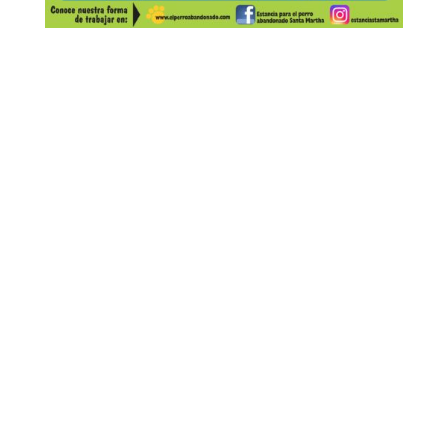
Estancia para el perro abandonado Sta.
Martha, A.C.
Instalaciones de la Estancia: Camino a la Joyita, Cerro
de San Pedro, SLP
CP:78448
perritos987@gmail.com
AMIGO y GUARDIÁN de un perro de la Estancia
contacto@elperroabandonado.com
Adopciones y Se busca
Informes:
adopciones@elperroabandonado.com