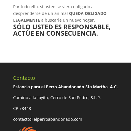
Por todo ello, si usted se viera obligado a
desprenderse de un animal
QUEDA OBLIGADO
LEGALMENTE
a buscarle un nuevo hogar.
SÓLO USTED ES RESPONSABLE,
ACTÚE EN CONSECUENCIA.
Contacto
Estancia para el Perro Abandonado Sta Martha, A.C.
Camino a la Joyita, Cerro de San Pedro, S.L.P.
CP 78448
contacto@elperroabandonado.com