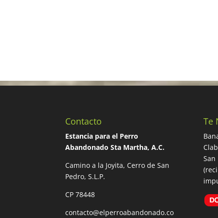
Contacto
Te 
Estancia para el Perro
Bana
Abandonado Sta Martha, A.C.
Cla
San 
Camino a la Joyita, Cerro de San
(rec
Pedro, S.L.P.
impu
CP 78448
contacto@elperroabandonado.co