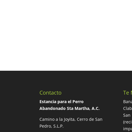
Contacto
Te 
Estancia para el Perro
Bana
Abandonado Sta Martha, A.C.
Cla
San 
Camino a la Joyita, Cerro de San
(rec
Pedro, S.L.P.
impu