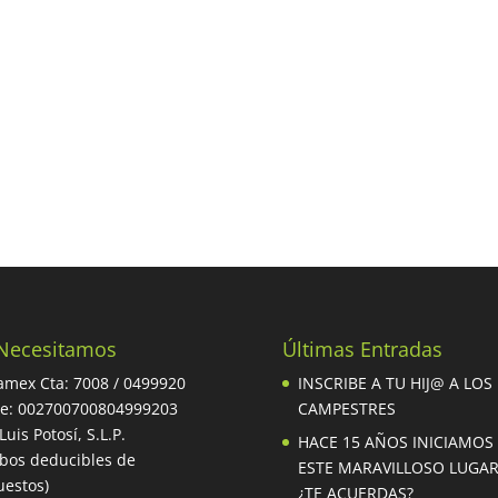
Necesitamos
Últimas Entradas
mex Cta: 7008 / 0499920
INSCRIBE A TU HIJ@ A LOS
be: 002700700804999203
CAMPESTRES
Luis Potosí, S.L.P.
HACE 15 AÑOS INICIAMOS
ibos deducibles de
ESTE MARAVILLOSO LUGA
estos)
¿TE ACUERDAS?