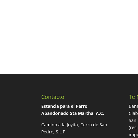
Contacto
Te 
Estancia para el Perro
Bana
Abandonado Sta Martha, A.C.
Cla
San 
Camino a la Joyita, Cerro de San
(rec
Pedro, S.L.P.
impu