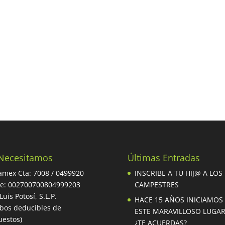
Necesitamos
Últimas Entradas
mex Cta: 7008 / 0499920
INSCRIBE A TU HIJ@ A LOS
be: 002700700804999203
CAMPESTRES
Luis Potosí, S.L.P.
HACE 15 AÑOS INICIAMOS
ibos deducibles de
ESTE MARAVILLOSO LUGA
estos)
¿TE ACUERDAS?