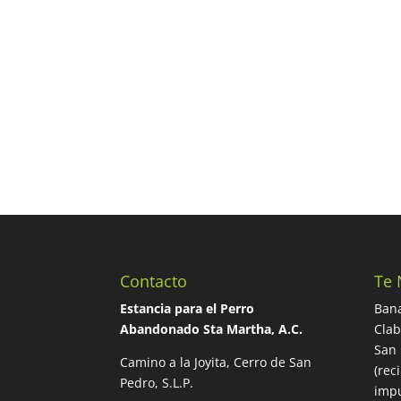
Contacto
Te 
Estancia para el Perro
Bana
Abandonado Sta Martha, A.C.
Cla
San 
Camino a la Joyita, Cerro de San
(rec
Pedro, S.L.P.
impu