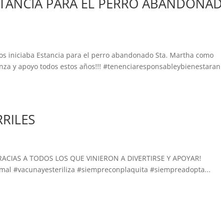
ESTANCIA PARA EL PERRO ABANDONA
s iniciaba Estancia para el perro abandonado Sta. Martha como
ianza y apoyo todos estos años!!! #tenenciaresponsableybienestara
RILES
! ¡GRACIAS A TODOS LOS QUE VINIERON A DIVERTIRSE Y APOYAR!
mal #vacunayesteriliza #siempreconplaquita #siempreadopta...