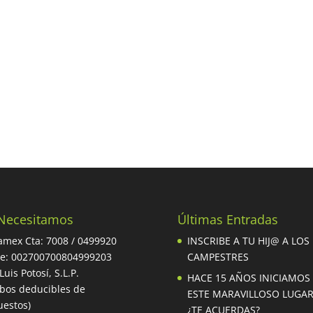
Necesitamos
Últimas Entradas
mex Cta: 7008 / 0499920
INSCRIBE A TU HIJ@ A LOS
be: 002700700804999203
CAMPESTRES
Luis Potosí, S.L.P.
HACE 15 AÑOS INICIAMOS
ibos deducibles de
ESTE MARAVILLOSO LUGA
estos)
¿TE ACUERDAS?