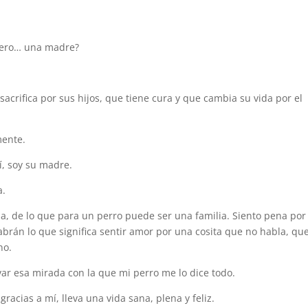
 pero… una madre?
crifica por sus hijos, que tiene cura y que cambia su vida por el
mente.
sí, soy su madre.
a.
ia, de lo que para un perro puede ser una familia. Siento pena por
rán lo que significa sentir amor por una cosita que no habla, qu
no.
ar esa mirada con la que mi perro me lo dice todo.
racias a mí, lleva una vida sana, plena y feliz.