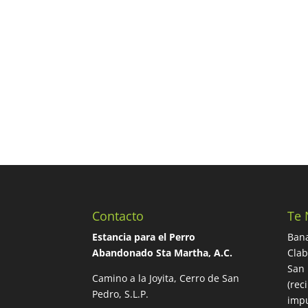
Contacto
Te 
Estancia para el Perro
Bana
Abandonado Sta Martha, A.C.
Cla
San 
Camino a la Joyita, Cerro de San
(rec
Pedro, S.L.P.
impu