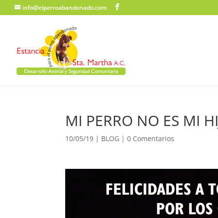
info@elperroabandonado.com
MI PERRO NO ES MI H
10/05/19
|
BLOG
|
0 Comentarios