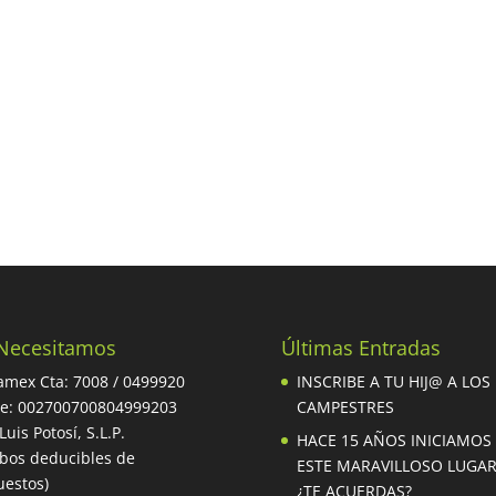
Necesitamos
Últimas Entradas
mex Cta: 7008 / 0499920
INSCRIBE A TU HIJ@ A LOS
be: 002700700804999203
CAMPESTRES
Luis Potosí, S.L.P.
HACE 15 AÑOS INICIAMOS
ibos deducibles de
ESTE MARAVILLOSO LUGA
estos)
¿TE ACUERDAS?