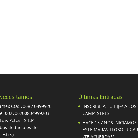
Necesitamos
Últimas Entradas
mex Cta: 7008 / 0499920
INSCRIBE A TU HIJ@ A LOS
be: 002700700804999203
CAMPESTRES
Luis Potosí, S.L.P.
HACE 15 AÑOS INICIAMOS
ibos deducibles de
ESTE MARAVILLOSO LUGA
estos)
¿TE ACUERDAS?