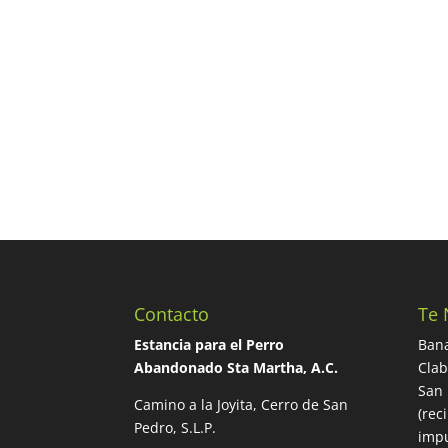
Contacto
Te 
Estancia para el Perro
Bana
Abandonado Sta Martha, A.C.
Cla
San 
Camino a la Joyita, Cerro de San
(rec
Pedro, S.L.P.
impu