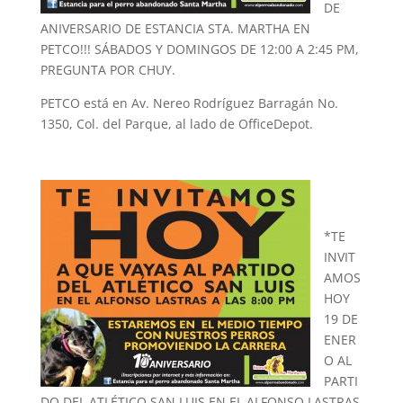
DE
ANIVERSARIO DE ESTANCIA STA. MARTHA EN
PETCO!!! SÁBADOS Y DOMINGOS DE 12:00 A 2:45 PM,
PREGUNTA POR CHUY.
PETCO está en Av. Nereo Rodríguez Barragán No.
1350, Col. del Parque, al lado de OfficeDepot.
*TE
INVIT
AMOS
HOY
19 DE
ENER
O AL
PARTI
DO DEL ATLÉTICO SAN LUIS EN EL ALFONSO LASTRAS