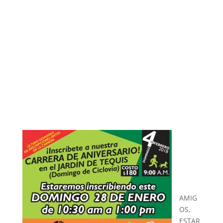
AMIG
OS,
ESTAR