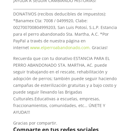
¡AYUDA A SEGUIR CAMBIANDO HISTORIAS!
__________________________
___________________
DONATIVOS (recibos deducibles de impuestos):
*Banamex Cta: 7008 / 0499920, Clabe:
002700700804999203, San Luis Potosí, S.L.P. Estancia
para el perro abandonado Sta. Martha, A.C. *Por
PayPal a través de nuestra página en
internet
www.elperroabandonado.com.
Gracias!
Recuerda que con tu donativo ESTANCIA PARA EL
PERRO ABANDONADO STA. MARTHA, AC. puede
seguir trabajando en el rescate, rehabilitación y
adopción de perros; también puede seguir haciendo
campañas de esterilización gratuitas y a bajo costo y
puede seguir llevando las Brigadas
Culturales.Educativas a escuelas, empresas,
fraccionamientos, comunidades, etc… ÚNETE Y
AYUDA!!!
Gracias por compartir.
Comparte en tus redes sociales