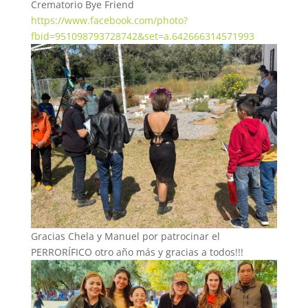
Crematorio Bye Friend
https://www.facebook.com/photo?
fbid=951098793728742&set=a.642666314571993
Gracias Chela y Manuel por patrocinar el
PERRORÍFICO otro año más y gracias a todos!!!