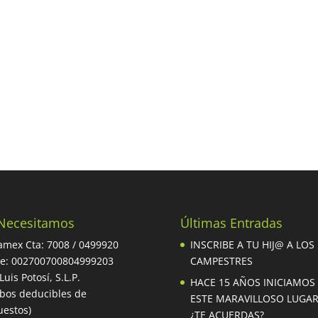
Necesitamos
Últimas Entradas
mex Cta: 7008 / 0499920
INSCRIBE A TU HIJ@ A LOS
be: 002700700804999203
CAMPESTRES
Luis Potosí, S.L.P.
HACE 15 AÑOS INICIAMOS
ibos deducibles de
ESTE MARAVILLOSO LUGA
estos)
¿TE ACUERDAS?