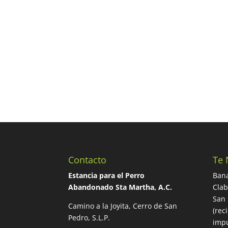
Contacto
Te 
Estancia para el Perro
Bana
Abandonado Sta Martha, A.C.
Cla
San 
Camino a la Joyita, Cerro de San
(rec
Pedro, S.L.P.
impu