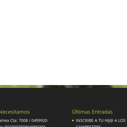
Necesitamos
Últimas Entradas
mex Cta: 7008 / 0499920
INSCRIBE A TU HIJ@ A LOS
be: 002700700804999203
CAMPESTRES