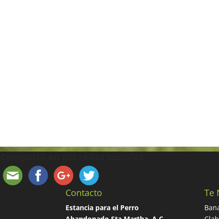
Comparte en tus redes sociales
Contacto
Te 
Estancia para el Perro
Bana
Abandonado Sta Martha, A.C.
Cla