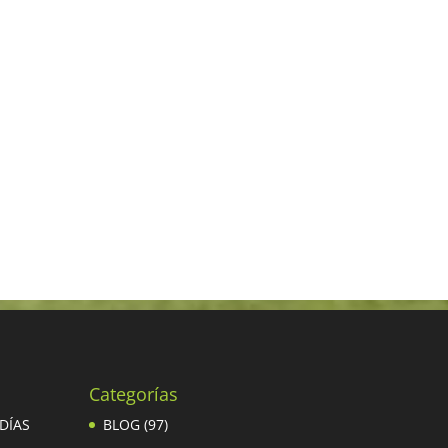
Categorías
 DÍAS
BLOG
(97)