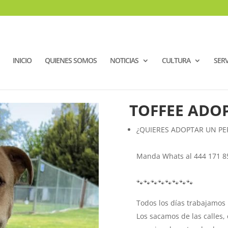
INICIO
QUIENES SOMOS
NOTICIAS
CULTURA
SERV
TOFFEE ADO
¿QUIERES ADOPTAR UN PE
Manda Whats al 444 171 8
🐾🐾🐾🐾🐾🐾🐾🐾
Todos los días trabajamos
Los sacamos de las calles,