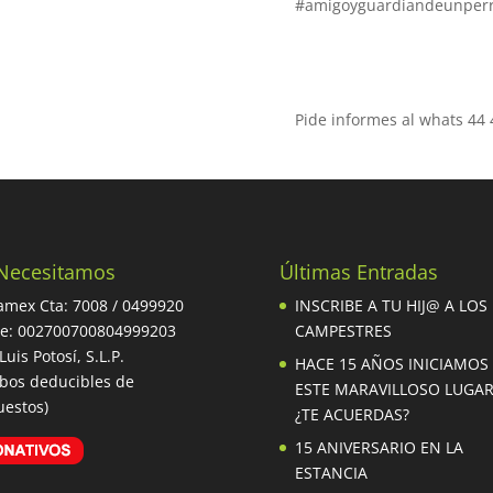
#amigoyguardiandeunperr
Pide informes al whats 44 
Necesitamos
Últimas Entradas
mex Cta: 7008 / 0499920
INSCRIBE A TU HIJ@ A LOS
be: 002700700804999203
CAMPESTRES
Luis Potosí, S.L.P.
HACE 15 AÑOS INICIAMOS
ibos deducibles de
ESTE MARAVILLOSO LUGA
estos)
¿TE ACUERDAS?
15 ANIVERSARIO EN LA
ESTANCIA