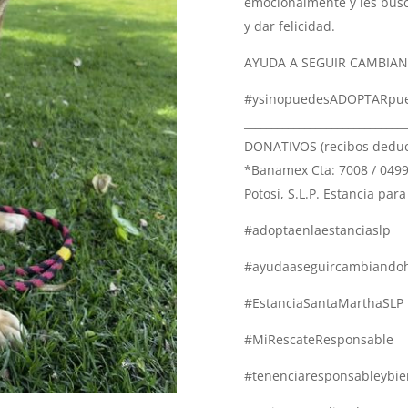
emocionalmente y les busc
y dar felicidad.
AYUDA A SEGUIR CAMBIAN
#ysinopuedesADOPTARpu
______________________________
DONATIVOS (recibos deduc
*Banamex Cta: 7008 / 0499
Potosí, S.L.P. Estancia par
#adoptaenlaestanciaslp
#ayudaaseguircambiandohi
#EstanciaSantaMarthaSLP
#MiRescateResponsable
#tenenciaresponsableybie