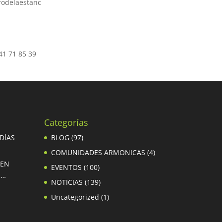
odelaestanc
41 71 85 39
Categorías
 DÍAS
BLOG
(97)
COMUNIDADES ARMONICAS
(4)
 EN
EVENTOS
(100)
R…
NOTICIAS
(139)
Uncategorized
(1)