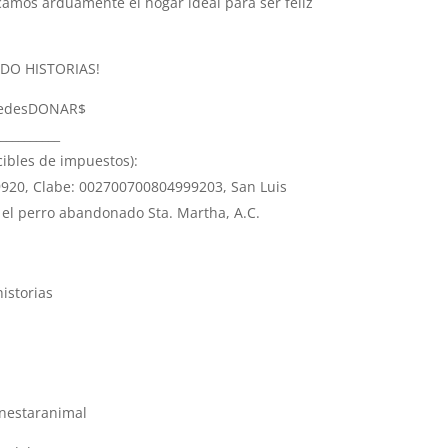
amos arduamente el hogar ideal para ser feliz
DO HISTORIAS!
edesDONAR$
__________
ibles de impuestos):
920, Clabe: 002700700804999203, San Luis
a el perro abandonado Sta. Martha, A.C.
storias
nestaranimal