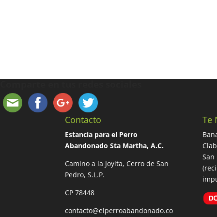
Comparte en tus redes sociales
Contacto
Te 
Estancia para el Perro
Bana
Abandonado Sta Martha, A.C.
Cla
San 
Camino a la Joyita, Cerro de San
(rec
Pedro, S.L.P.
impu
CP 78448
contacto@elperroabandonado.co