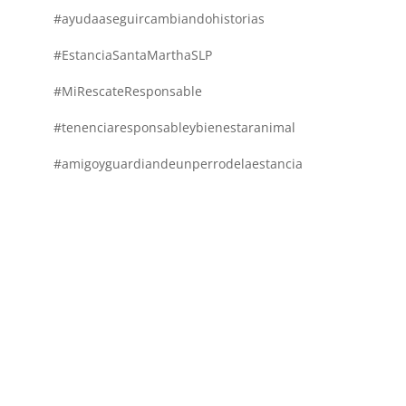
#ayudaaseguircambiandohistorias
#EstanciaSantaMarthaSLP
#MiRescateResponsable
#tenenciaresponsableybienestaranimal
#amigoyguardiandeunperrodelaestancia