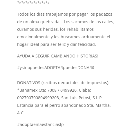
🐾🐾🐾🐾🐾🐾🐾🐾
Todos los días trabajamos por pegar los pedazos
de un alma quebrada… Los sacamos de las calles,
curamos sus heridas, los rehabilitamos
emocionalmente y les buscamos arduamente el
hogar ideal para ser feliz y dar felicidad.
AYUDA A SEGUIR CAMBIANDO HISTORIAS!
#ysinopuedesADOPTARpuedesDONAR$
________________________________________
DONATIVOS (recibos deducibles de impuestos):
*Banamex Cta: 7008 / 0499920, Clabe:
002700700804999203, San Luis Potosí, S.L.P.
Estancia para el perro abandonado Sta. Martha,
A.C.
#adoptaenlaestanciaslp