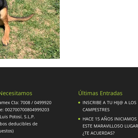
Necesitamos
Últimas Entradas
mex Cta: 7008 / 0499920
INSCRIBE A TU HIJ@ A LOS
be: 002700700804999203
CAMPESTRES
Luis Potosí, S.L.P.
HACE 15 AÑOS INICIAMOS
ibos deducibles de
ESTE MARAVILLOSO LUGA
estos)
¿TE ACUERDAS?