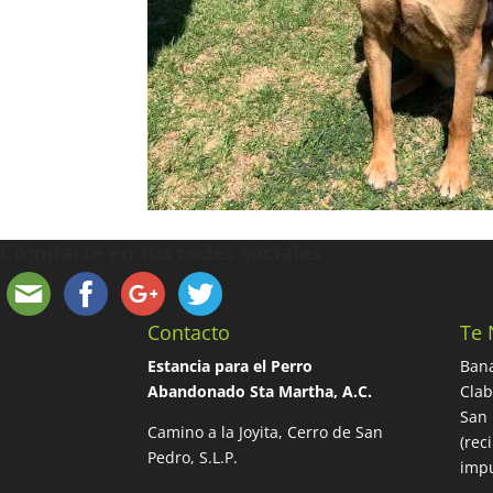
Comparte en tus redes sociales
Contacto
Te 
Estancia para el Perro
Bana
Abandonado Sta Martha, A.C.
Cla
San 
Camino a la Joyita, Cerro de San
(rec
Pedro, S.L.P.
impu