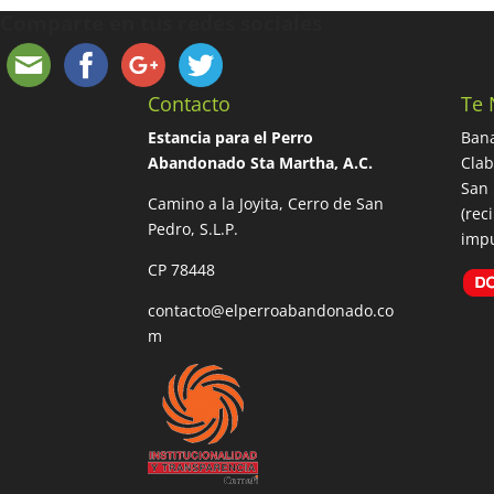
Comparte en tus redes sociales
Contacto
Te 
Estancia para el Perro
Bana
Abandonado Sta Martha, A.C.
Cla
San 
Camino a la Joyita, Cerro de San
(rec
Pedro, S.L.P.
impu
CP 78448
contacto@elperroabandonado.co
m