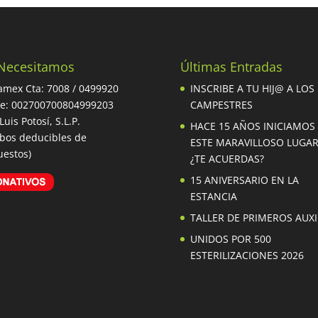
Necesitamos
Últimas Entradas
mex Cta: 7008 / 0499920
INSCRIBE A TU HIJ@ A LOS
be: 002700700804999203
CAMPESTRES
Luis Potosí, S.L.P.
HACE 15 AÑOS INICIAMOS
ibos deducibles de
ESTE MARAVILLOSO LUGA
estos)
¿TE ACUERDAS?
15 ANIVERSARIO EN LA
ESTANCIA
TALLER DE PRIMEROS AUXI
UNIDOS POR 500
ESTERILIZACIONES 2026