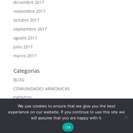
diciembre 2017
noviembre 2017
octubre 2017
septiembre 2017
agosto 2017
julio 2017
marzo 2017
Categorías
BLOG
COMUNIDADES ARMONICAS
EVENTOS
NOTICIAS
We use cookies to ensure that we give you the best
experience on our website. If you continue to use this site we
Uncategorized
will assume that you are happy with it.
Ok